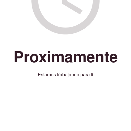
Proximamente
Estamos trabajando para ti