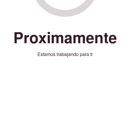
Proximamente
Estamos trabajando para ti