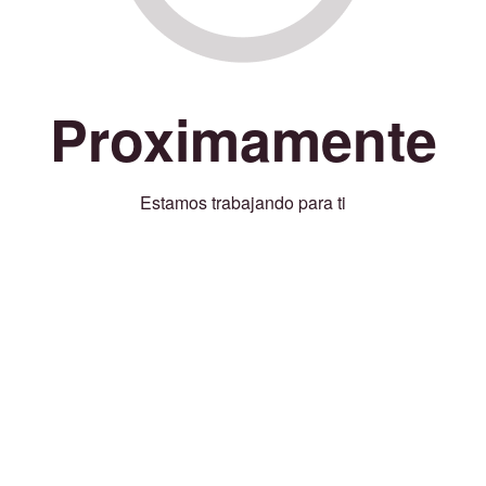
Proximamente
Estamos trabajando para ti