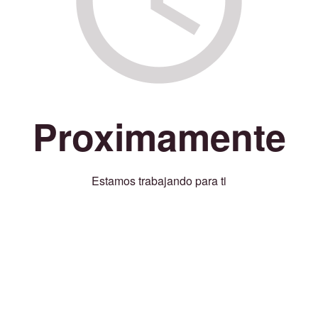
Proximamente
Estamos trabajando para ti