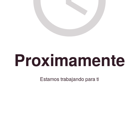
Proximamente
Estamos trabajando para ti