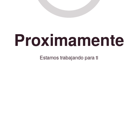
Proximamente
Estamos trabajando para ti