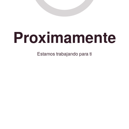
Proximamente
Estamos trabajando para ti