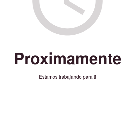
Proximamente
Estamos trabajando para ti