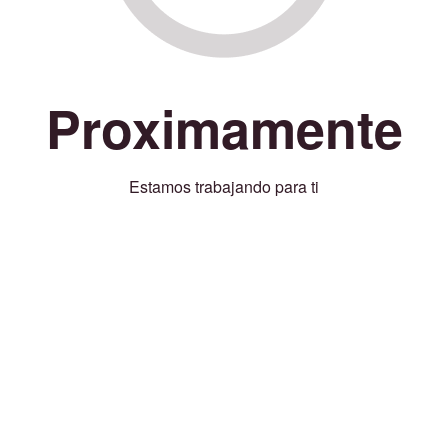
Proximamente
Estamos trabajando para ti